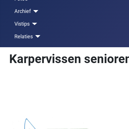
Archief
Vistips
Relaties
Karpervissen seniore