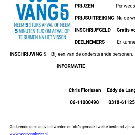
PRIJZEN
Per wedstrijd vo
PRIJSUITREIKING
Na de we
INSCHRIJFGELD
Gratis v
DEELNEMERS
Er kunne
INSCHRIJVING
& B
ij een van de onderstaande personen.
INFORMATIE
Chris Florissen Eddy de L
06-11000490 0318-611
Gedurende deze activiteit worden er foto’s gemaakt welke bestemd zijn 
www.vooronsplezier.nl.