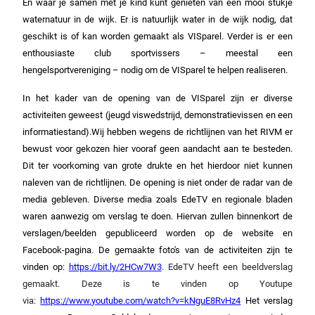
En waar je samen met je kind kunt genieten van een mooi stukje
waternatuur in de wijk. Er is natuurlijk water in de wijk nodig, dat
geschikt is of kan worden gemaakt als VISparel. Verder is er een
enthousiaste club sportvissers – meestal een
hengelsportvereniging – nodig om de VISparel te helpen realiseren.
In het kader van de opening van de VISparel zijn er diverse
activiteiten geweest (jeugd viswedstrijd, demonstratievissen en een
informatiestand).Wij hebben wegens de richtlijnen van het RIVM er
bewust voor gekozen hier vooraf geen aandacht aan te besteden.
Dit ter voorkoming van grote drukte en het hierdoor niet kunnen
naleven van de richtlijnen. De opening is
niet onder de radar van de
media gebleven. Diverse media zoals EdeTV en regionale bladen
waren aanwezig om verslag te doen. Hiervan zullen binnenkort de
verslagen/beelden gepubliceerd worden op de website en
Facebook-pagina. De gemaakte foto's van de activiteiten zijn te
vinden op:
https://bit.ly/2HCw7W3
.
EdeTV heeft een beeldverslag
gemaakt. Deze is te vinden op Youtupe
via:
https://www.youtube.com/watch?v=kNguE8RvHz4
Het verslag