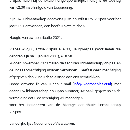
VISpas halen bij de lokale hengelsportshops, hierbij is de toeslag
van €2,00 inschrijfgeld van toepassing.
Zijn uw Lidmaatschap gegevens juist en wilt u uw VISpas voor het
jaar 2021 ontvangen, dan hoeft u niets te doen.
Hoogte van uw contributie 2021;
Vispas €34,00, Extra-VISpas €16.00, Jeugd-VIpas (voor leden die
geboren zijn na 1 januari 2007), €10.50
Midden november 2020 zullen de facturen lidmaatschap/VISpas en
de incassomachtiging worden verzonden. Heeft u geen machtiging
afgegeven dan kunt u deze alsnog aan ons verstrekken.
Graag ontvang ik van u een e-mail (
info@vooronsplezier.nl
) met
daarin uw lidmaatschap / VISpas nummer, uw bank gegevens en de
vermelding dat u de vereniging wil machtigen
voor het incasseren van de bijdrage contributie lidmaatschap
VISpas.
Landelijke lijst Nederlandse Viswateren;