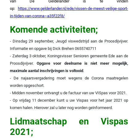
van De Geldelander is te vinden
op:
https://www.gelderlander.nl/ede/vissen-de-meest-veilige-sport-
in-tijden-van-corona~a35f22f8/
Komende activiteiten;
- Dinsdag 29 september, Jeugd viswedstrijd aan de Proosdijvijver.
Informatie en opgave bij Dick Brehen 0655740711
- Zaterdag 3 oktober, Koningsvisser Senioren gemeente Ede aan de
Proosdijvijver.
Opgave voor deelname is niet meer mogelijk,
maximale aantal inschrijvingen is voltooid
.
- De najaarsvergadering moet wegens de Corona maatregelen
worden opgeschort.
- Midden november ontvangt u de factuur van uw VISpas voor 2021.
- Op vrijdag 11 december kunt u uw Vispas voor het jaar 2021 op
komen halen. Hierover zal u later nog worden geïnformeerd.
Lidmaatschap en Vispas
2021;