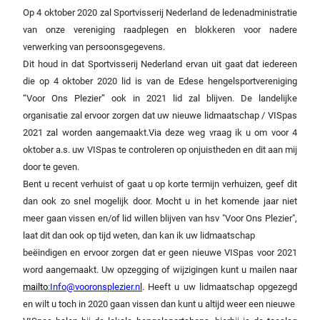
Op 4 oktober 2020 zal Sportvisserij Nederland de ledenadministratie
van onze vereniging raadplegen en blokkeren voor nadere
verwerking van persoonsgegevens.
Dit houd in dat Sportvisserij Nederland ervan uit gaat dat iedereen
die op 4 oktober 2020 lid is van de Edese hengelsportvereniging
“Voor Ons Plezier” ook in 2021 lid zal blijven. De landelijke
organisatie zal ervoor zorgen dat uw nieuwe lidmaatschap / VISpas
2021 zal worden aangemaakt.Via deze weg vraag ik u om voor 4
oktober a.s. uw VISpas te controleren op onjuistheden en dit aan mij
door te geven.
Bent u recent verhuist of gaat u op korte termijn verhuizen, geef dit
dan ook zo snel mogelijk door. Mocht u in het komende jaar niet
meer gaan vissen en/of lid willen blijven van hsv "Voor Ons Plezier",
laat dit dan ook op tijd weten, dan kan ik uw lidmaatschap
beëindigen en ervoor zorgen dat er geen nieuwe VISpas voor 2021
word aangemaakt. Uw opzegging of wijzigingen kunt u mailen naar
mailto
:
Info@vooronsplezier.nl
.
Heeft u uw lidmaatschap opgezegd
en wilt u toch in 2020 gaan vissen dan kunt u altijd weer een nieuwe