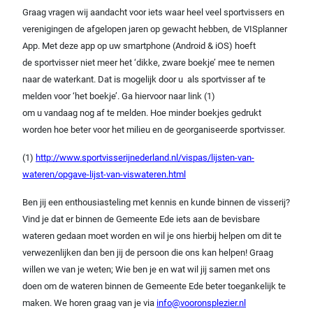
Graag vragen wij aandacht voor iets waar heel veel sportvissers en
verenigingen de afgelopen jaren op gewacht hebben, de VISplanner
App. Met deze app op uw smartphone (Android & iOS) hoeft
de sportvisser niet meer het ‘dikke, zware boekje’ mee te nemen
naar de waterkant. Dat is mogelijk door u als sportvisser af te
melden voor ‘het boekje’. Ga hiervoor naar link (1)
om u vandaag nog af te melden. Hoe minder boekjes gedrukt
worden hoe beter voor het milieu en de georganiseerde sportvisser.
(1)
http://www.sportvisserijnederland.nl/vispas/lijsten-van-
wateren/opgave-lijst-van-viswateren.html
Ben jij een enthousiasteling met kennis en kunde binnen de visserij?
Vind je dat er binnen de Gemeente Ede iets aan de bevisbare
wateren gedaan moet worden en wil je ons hierbij helpen om dit te
verwezenlijken dan ben jij de persoon die ons kan helpen! Graag
willen we van je weten; Wie ben je en wat wil jij samen met ons
doen om de wateren binnen de Gemeente Ede beter toegankelijk te
maken. We horen graag van je via
info@vooronsplezier.nl