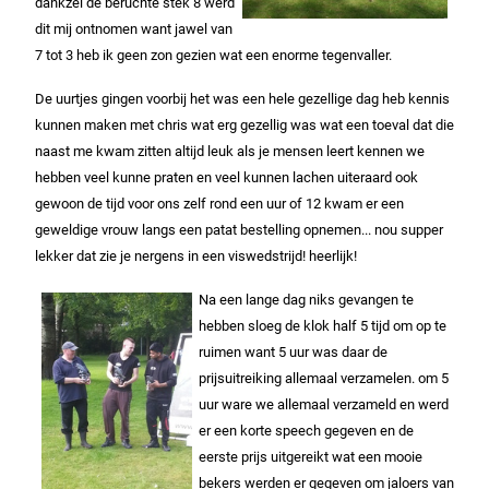
dankzei de beruchte stek 8 werd
dit mij ontnomen want jawel van
7 tot 3 heb ik geen zon gezien wat een enorme tegenvaller.
De uurtjes gingen voorbij het was een hele gezellige dag heb kennis
kunnen maken met chris wat erg gezellig was wat een toeval dat die
naast me kwam zitten altijd leuk als je mensen leert kennen we
hebben veel kunne praten en veel kunnen lachen uiteraard ook
gewoon de tijd voor ons zelf rond een uur of 12 kwam er een
geweldige vrouw langs een patat bestelling opnemen... nou supper
lekker dat zie je nergens in een viswedstrijd! heerlijk!
Na een lange dag niks gevangen te
hebben sloeg de klok half 5 tijd om op te
ruimen want 5 uur was daar de
prijsuitreiking allemaal verzamelen. om 5
uur ware we allemaal verzameld en werd
er een korte speech gegeven en de
eerste prijs uitgereikt wat een mooie
bekers werden er gegeven om jaloers van