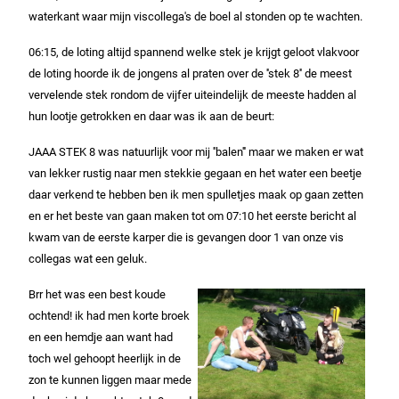
waterkant waar mijn viscollega's de boel al stonden op te wachten.
06:15, de loting altijd spannend welke stek je krijgt geloot vlakvoor
de loting hoorde ik de jongens al praten over de ''stek 8'' de meest
vervelende stek rondom de vijfer uiteindelijk de meeste hadden al
hun lootje getrokken en daar was ik aan de beurt:
JAAA STEK 8 was natuurlijk voor mij ''balen''' maar we maken er wat
van lekker rustig naar men stekkie gegaan en het water een beetje
daar verkend te hebben ben ik men spulletjes maak op gaan zetten
en er het beste van gaan maken tot om 07:10 het eerste bericht al
kwam van de eerste karper die is gevangen door 1 van onze vis
collegas wat een geluk.
Brr het was een best koude
ochtend! ik had men korte broek
en een hemdje aan want had
toch wel gehoopt heerlijk in de
zon te kunnen liggen maar mede