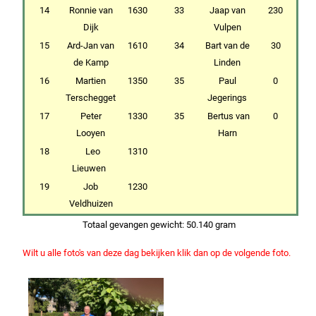
14
Ronnie van
1630
33
Jaap van
230
Dijk
Vulpen
15
Ard-Jan van
1610
34
Bart van de
30
de Kamp
Linden
16
Martien
1350
35
Paul
0
Terschegget
Jegerings
17
Peter
1330
35
Bertus van
0
Looyen
Harn
18
Leo
1310
Lieuwen
19
Job
1230
Veldhuizen
Totaal gevangen gewicht: 50.140 gram
Wilt u alle foto's van deze dag bekijken klik dan op de volgende foto.