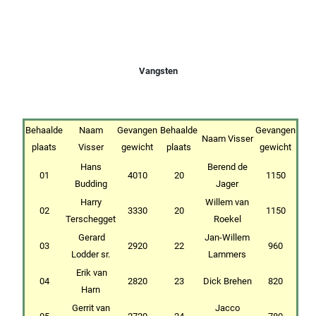
Vangsten
Behaalde
Naam
Gevangen
Behaalde
Gevangen
Naam Visser
plaats
Visser
gewicht
plaats
gewicht
Hans
Berend de
01
4010
20
1150
Budding
Jager
Harry
Willem van
02
3330
20
1150
Terschegget
Roekel
Gerard
Jan-Willem
03
2920
22
960
Lodder sr.
Lammers
Erik van
04
2820
23
Dick Brehen
820
Harn
Gerrit van
Jacco