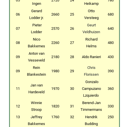
05
2720
24
780
Ingen
Heikamp
Gerard
Otto
06
2660
25
680
Lodder jr.
Versteeg
Pieter
Geurt
07
2570
26
640
Lodder
Veldhuizen
Nico
Richard
08
2260
27
480
Bakkernes
Helms
Anton van
09
2180
28
Aldo Ranieri
430
Vesseveld
Rein
Chris
09
1980
29
390
Blankestein
Florissen
Gonzalo
Jan van
11
1970
30
Campuzano
360
Hardeveld
Lzquierdo
Winnie
Berend-Jan
12
1820
31
330
Stroop
Timmermans
13
Jeffrey
1760
32
Hendrik
250
Bakkernes
Budding