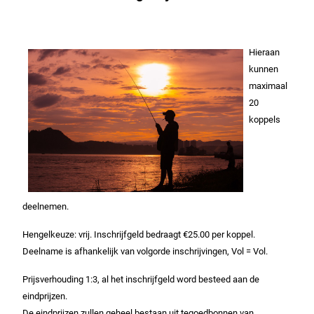
Hieraan
kunnen
maximaal
20
koppels
deelnemen.
Hengelkeuze: vrij. Inschrijfgeld bedraagt €25.00 per koppel.
Deelname is afhankelijk van volgorde inschrijvingen, Vol = Vol.
Prijsverhouding 1:3, al het inschrijfgeld word besteed aan de
eindprijzen.
De eindprijzen zullen geheel bestaan uit tegoedbonnen van