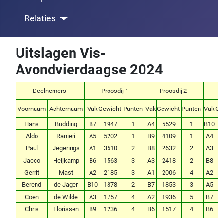
Relaties
Uitslagen Vis-
Avondvierdaagse 2024
Deelnemers
Proosdij 1
Proosdij 2
Voornaam
Achternaam
Vak
Gewicht
Punten
Vak
Gewicht
Punten
Vak
Hans
Budding
B7
1947
1
A4
5529
1
B10
Aldo
Ranieri
A5
5202
1
B9
4109
1
A4
Paul
Jegerings
A1
3510
2
B8
2632
2
A3
Jacco
Heijkamp
B6
1563
3
A3
2418
2
B8
Gerrit
Mast
A2
2185
3
A1
2006
4
A2
Berend
de Jager
B10
1878
2
B7
1853
3
A5
Coen
de Wilde
A3
1757
4
A2
1936
5
B7
Chris
Florissen
B9
1236
4
B6
1517
4
B6