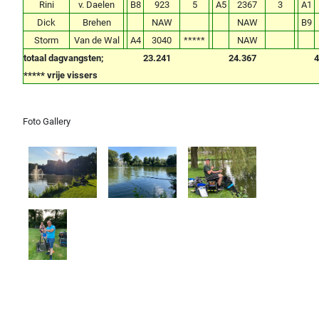
Rini
v. Daelen
B8
923
5
A5
2367
3
A1
Dick
Brehen
NAW
NAW
B9
Storm
Van de Wal
A4
3040
*****
NAW
totaal dagvangsten;
23.241
24.367
4
***** vrije vissers
Foto Gallery