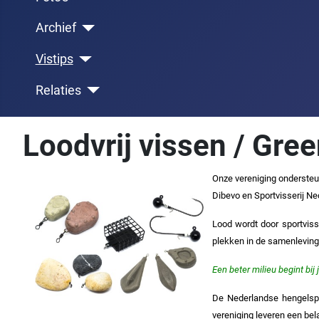
Archief
Vistips
Relaties
Loodvrij vissen / Gree
Onze vereniging ondersteu
Dibevo en Sportvisserij Ne
Lood wordt door sportviss
plekken in de samenleving 
Een beter milieu begint bij 
De Nederlandse hengelspor
vereniging leveren een bela