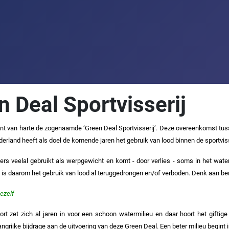
n Deal Sportvisserij
nt van harte de zogenaamde ‘Green Deal Sportvisserij’. Deze overeenkomst tu
derland heeft als doel de komende jaren het gebruik van lood binnen de sportviss
ers veelal gebruikt als werpgewicht en komt - door verlies - soms in het water
is daarom het gebruik van lood al teruggedrongen en/of verboden. Denk aan benzi
jezelf
t zet zich al jaren in voor een schoon watermilieu en daar hoort het giftige 
ngrijke bijdrage aan de uitvoering van deze Green Deal. Een beter milieu begint i