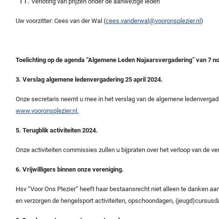
Verloting van prijzen onder de aanwezige leden
Uw voorzitter: Cees van der Wal (
cees.vanderwal@vooronsplezier.nl
)
Toelichting op de agenda “Algemene Leden Najaarsvergadering” van 7 
3. Verslag algemene ledenvergadering 25 april 2024.
Onze secretaris neemt u mee in het verslag van de algemene ledenvergade
www.vooronsplezier.nl.
5. Terugblik activiteiten 2024.
Onze activiteiten commissies zullen u bijpraten over het verloop van de ve
6. Vrijwilligers binnen onze vereniging.
Hsv “Voor Ons Plezier” heeft haar bestaansrecht niet alleen te danken aan h
en verzorgen de hengelsport activiteiten, opschoondagen, (jeugd)cursusdag