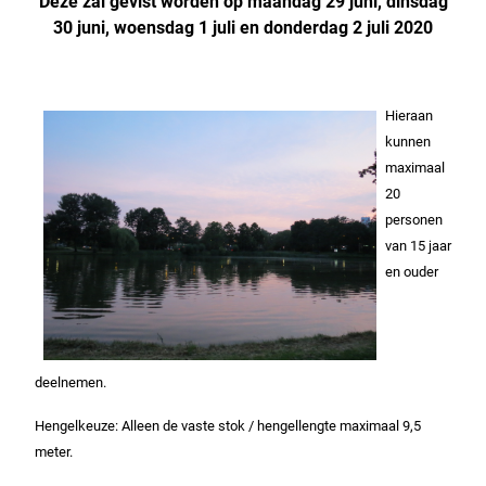
Deze zal gevist worden op maandag 29 juni, dinsdag
30 juni, woensdag 1 juli en donderdag 2 juli 2020
Hieraan
kunnen
maximaal
20
personen
van 15 jaar
en ouder
deelnemen.
Hengelkeuze: Alleen de vaste stok / hengellengte maximaal 9,5
meter.