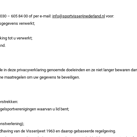
030 – 605 84 00 of per e-mail:
info@sportvisserijnederland.nl
voor:
nsgegevens verwerkt;
ing tot u verwerkt;
and.
de in deze privacyverklaring genoemde doeleinden en ze niet langer bewaren dan 
che maatregelen om uw gegevens te beveiligen.
rstrekken:
gelsportverenigingen waarvan u lid bent;
enstverlening);
ndhaving van de Visserijwet 1963 en daarop gebaseerde regelgeving.