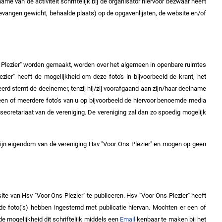
me van de activiteit schriftelijk bij de organisator hiervoor bezwaar heeft
 gevangen gewicht, behaalde plaats) op de opgavenlijsten, de website en/of
ns Plezier" worden gemaakt, worden over het algemeen in openbare ruimtes
ier" heeft de mogelijkheid om deze foto's in bijvoorbeeld de krant, het
erd stemt de deelnemer, tenzij hij/zij voorafgaand aan zijn/haar deelname
en of meerdere foto’s van u op bijvoorbeeld de hiervoor benoemde media
secretariaat van de vereniging. De vereniging zal dan zo spoedig mogelijk
zijn eigendom van de vereniging Hsv "Voor Ons Plezier" en mogen op geen
ite van Hsv "Voor Ons Plezier" te publiceren. Hsv "Voor Ons Plezier" heeft
de foto(‘s) hebben ingestemd met publicatie hiervan. Mochten er een of
e mogelijkheid dit schriftelijk middels een
Email
kenbaar te maken bij het