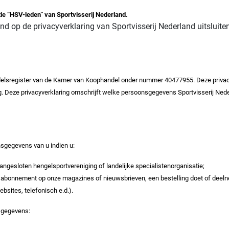
tie “HSV-leden” van Sportvisserij Nederland.
 op de privacyverklaring van Sportvisserij Nederland uitsluite
handelsregister van de Kamer van Koophandel onder nummer 40477955. Deze privac
g. Deze privacyverklaring omschrijft welke persoonsgegevens Sportvisserij Ne
sgegevens van u indien u:
 aangesloten hengelsportvereniging of landelijke specialistenorganisatie;
en abonnement op onze magazines of nieuwsbrieven, een bestelling doet of deel
bsites, telefonisch e.d.).
s)gegevens: