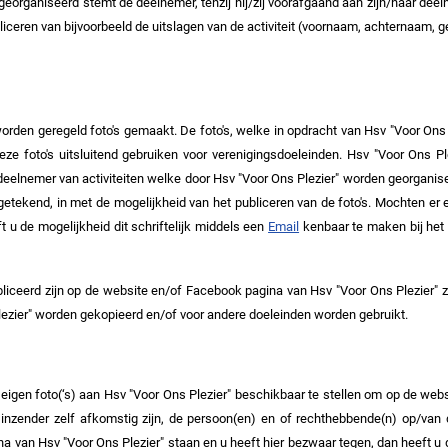
organiseerd stemt de deelnemer, tenzij hij/zij voorafgaand aan zijn/haar deelna
liceren van bijvoorbeeld de uitslagen van de activiteit (voornaam, achternaam,
 worden geregeld foto's gemaakt. De foto's, welke in opdracht van Hsv "Voor O
e foto's uitsluitend gebruiken voor verenigingsdoeleinden. Hsv "Voor Ons Plez
 deelnemer van activiteiten welke door Hsv "Voor Ons Plezier" worden georganise
angetekend, in met de mogelijkheid van het publiceren van de foto's.
Mochten er e
 u de mogelijkheid dit schriftelijk
middels een
Email
kenbaar te maken bij het 
bliceerd zijn op de website en/of Facebook pagina van Hsv "Voor Ons Plezier" 
ezier" worden gekopieerd en/of voor andere doeleinden worden gebruikt.
eigen foto(‘s) aan Hsv "Voor Ons Plezier" beschikbaar te stellen om op de webs
 inzender zelf afkomstig zijn, de persoon(en) en of rechthebbende(n) op/van 
a van Hsv "Voor Ons Plezier" staan en u heeft hier bezwaar tegen, dan heeft u d