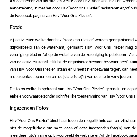
Als deelnemer van activiteiten welke door Hsv "Voor Ons Plezier" worden ge
aangetekend, in met het
door Hsv "Voor Ons Plezier"
registreren en/of pub
de Facebook pagina van Hsv "Voor Ons Plezier".
Foto's
Bij activiteiten welke door hsv "Voor Ons Plezier" worden georganiseerd
(bijvoorbeeld aan de waterkant) gemaakt. Hsv "Voor Ons Plezier mag dez
verenigingsblad en/of op de website van de vereniging te publiceren. Als
van de activiteit schriftelijk bij de organisator hiervoor bezwaar heeft a
van Hsv "Voor Ons Plezier" staan en u heeft hier bezwaar tegen, dan heeft
met u contact opnemen om de juiste foto(‘s) van de site te verwijderen.
De foto's welke in opdracht van Hsv "Voor Ons Plezier" gemaakt en gepu
enkele voorwaarde zonder schriftelijke toestemming van Hsv "Voor Ons Pl
Ingezonden Foto's
Hsv "Voor Ons Plezier" biedt haar leden de mogelijkheid aan om zijn/haar 
niet de mogelijkheid om na te gaan of deze ingezonden foto(‘s) van de
meerdere foto’s van u op bijvoorbeeld de website en/of de Facebook pagin