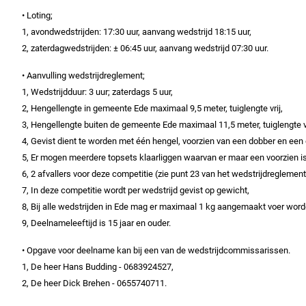
• Loting;
1, avondwedstrijden: 17:30 uur, aanvang wedstrijd 18:15 uur,
2, zaterdagwedstrijden: ± 06:45 uur, aanvang wedstrijd 07:30 uur.
•
Aanvulling wedstrijdreglement;
1, Wedstrijdduur: 3 uur; zaterdags 5 uur,
2, Hengellengte in gemeente Ede maximaal 9,5 meter, tuiglengte vrij,
3, Hengellengte buiten de gemeente Ede maximaal 11,5 meter, tuiglengte vr
4, Gevist dient te worden met één hengel, voorzien van een dobber en een
5, Er mogen meerdere topsets klaarliggen waarvan er maar een voorzien i
6, 2 afvallers voor deze competitie (zie punt 23 van het wedstrijdreglement
7, In deze competitie wordt per wedstrijd gevist op gewicht,
8, Bij alle wedstrijden in Ede mag er maximaal 1 kg aangemaakt voer word
9, Deelnameleeftijd is 15 jaar en ouder.
• Opgave voor deelname kan bij een van de wedstrijdcommissarissen.
1, De heer Hans Budding - 0683924527,
2, De heer Dick Brehen - 0655740711.