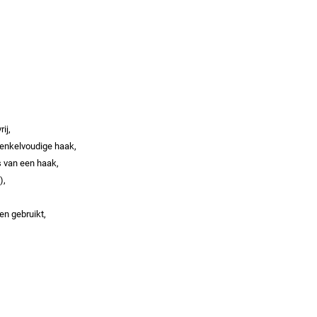
ij,
 enkelvoudige haak,
s van een haak,
),
en gebruikt,