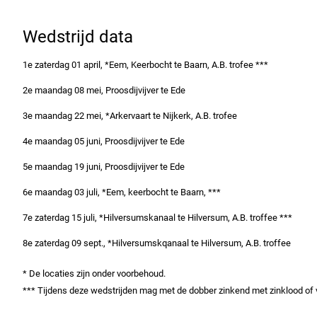
Wedstrijd data
1e zaterdag 01 april, *Eem, Keerbocht te Baarn, A.B. trofee ***
2e maandag 08 mei, Proosdijvijver te Ede
3e maandag 22 mei, *Arkervaart te Nijkerk, A.B. trofee
4e maandag 05 juni, Proosdijvijver te Ede
5e maandag 19 juni, Proosdijvijver te Ede
6e maandag 03 juli, *Eem, keerbocht te Baarn, ***
7e zaterdag 15 juli, *Hilversumskanaal te Hilversum, A.B. troffee ***
8e zaterdag 09 sept., *Hilversumskqanaal te Hilversum, A.B. troffee
* De locaties zijn onder voorbehoud
.
*** Tijdens deze wedstrijden mag met de dobber zinkend met zinklood of 