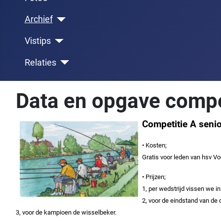
Archief
Vistips
Relaties
Data en opgave compe
Competitie A senio
• Kosten;
Gratis voor leden van hsv Vo
• Prijzen;
1,
per wedstrijd vissen we in 
2, voor de eindstand van de c
3, voor de kampioen de wisselbeker.