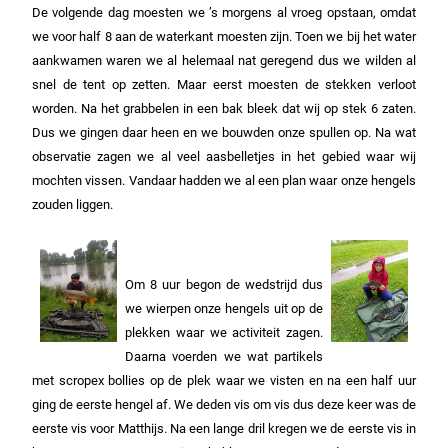
De volgende dag moesten we ’s morgens al vroeg opstaan, omdat
we voor half 8 aan de waterkant moesten zijn. Toen we bij het water
aankwamen waren we al helemaal nat geregend dus we wilden al
snel de tent op zetten. Maar eerst moesten de stekken verloot
worden. Na het grabbelen in een bak bleek dat wij op stek 6 zaten.
Dus we gingen daar heen en we bouwden onze spullen op. Na wat
observatie zagen we al veel aasbelletjes in het gebied waar wij
mochten vissen. Vandaar hadden we al een plan waar onze hengels
zouden liggen.
Om 8 uur begon de wedstrijd dus
we wierpen onze hengels uit op de
plekken waar we activiteit zagen.
Daarna voerden we wat partikels
met scropex bollies op de plek waar we visten en na een half uur
ging de eerste hengel af. We deden vis om vis dus deze keer was de
eerste vis voor Matthijs. Na een lange dril kregen we de eerste vis in