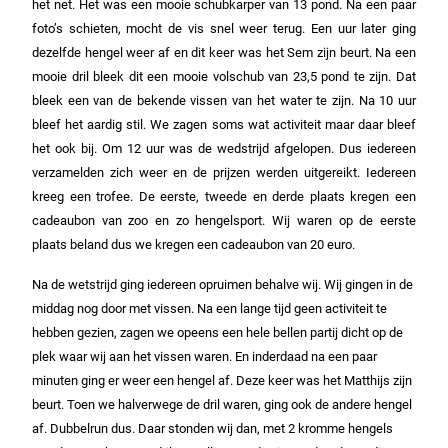
het net. Het was een mooie schubkarper van 13 pond. Na een paar
foto’s schieten, mocht de vis snel weer terug. Een uur later ging
dezelfde hengel weer af en dit keer was het Sem zijn beurt. Na een
mooie dril bleek dit een mooie volschub van 23,5 pond te zijn. Dat
bleek een van de bekende vissen van het water te zijn. Na 10 uur
bleef het aardig stil. We zagen soms wat activiteit maar daar bleef
het ook bij. Om 12 uur was de wedstrijd afgelopen. Dus iedereen
verzamelden zich weer en de prijzen werden uitgereikt. Iedereen
kreeg een trofee. De eerste, tweede en derde plaats kregen een
cadeaubon van zoo en zo hengelsport. Wij waren op de eerste
plaats beland dus we kregen een cadeaubon van 20 euro.
Na de wetstrijd ging iedereen opruimen behalve wij. Wij gingen in de
middag nog door met vissen. Na een lange tijd geen activiteit te
hebben gezien, zagen we opeens een hele bellen partij dicht op de
plek waar wij aan het vissen waren. En inderdaad na een paar
minuten ging er weer een hengel af. Deze keer was het Matthijs zijn
beurt. Toen we halverwege de dril waren, ging ook de andere hengel
af. Dubbelrun dus. Daar stonden wij dan, met 2 kromme hengels