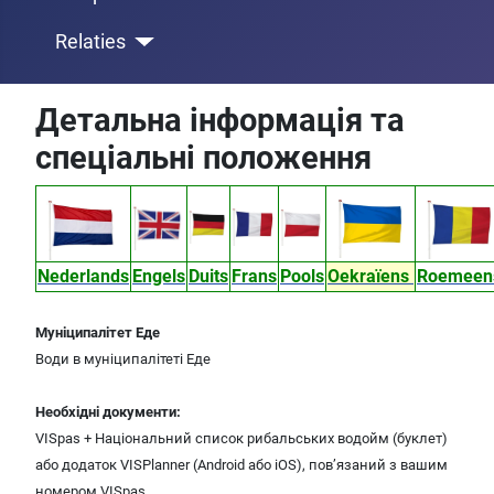
Relaties
Детальна інформація та
спеціальні положення
Nederlands
Engels
Duits
Frans
Pools
Oekraïens
Roemee
Муніципалітет Еде
Води в муніципалітеті Еде
Необхідні документи:
VISpas + Національний список рибальських водойм (буклет)
або додаток VISPlanner (Android або iOS), пов’язаний з вашим
номером VISpas.