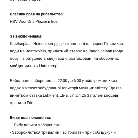
Власник прав на рибальство:
HSV Voor Ons Plezier в Еdе
За виключенням:
Kreelseplas і Heidebloempje, розташовані на вересі Гінкельсе,
води на Beatrixplein, приватний ставок на Raadhuislaan (вода
поруч із ратушею в Еде) і води, розташовані на оборонних
майданчиках у Harskamp.
Риболовля заборонена з 22:00 до 6:00 у всіх громадських
водах в межах забудованої території муніципалітету Еде (за
винятком ставка Lukkien). Див. ст. 2.4.25 Загальні місцеві
правила Ede.
Виняткові положення:
— Рибу ловити заборонено!
- Забороняється тривалий час тримати при собі щуку чи