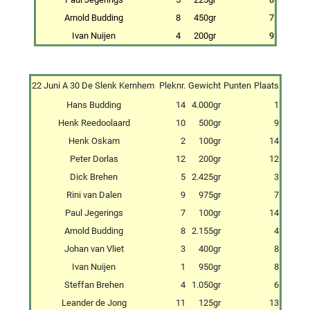
Arnold Budding
8
450gr
7
Ivan Nuijen
4
200gr
9
22 Juni A 30 De Slenk Kernhem
Pleknr.
Gewicht
Punten
Plaats
Hans Budding
14
4.000gr
1
Henk Reedoolaard
10
500gr
9
Henk Oskam
2
100gr
14
Peter Dorlas
12
200gr
12
Dick Brehen
5
2.425gr
3
Rini van Dalen
9
975gr
7
Paul Jegerings
7
100gr
14
Arnold Budding
8
2.155gr
4
Johan van Vliet
3
400gr
8
Ivan Nuijen
1
950gr
8
Steffan Brehen
4
1.050gr
6
Leander de Jong
11
125gr
13