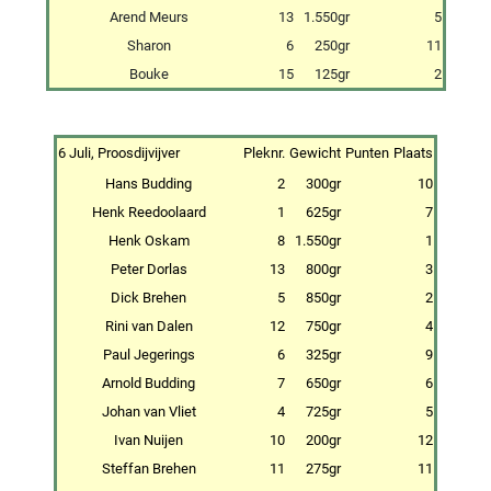
Arend Meurs
13
1.550gr
5
Sharon
6
250gr
11
Bouke
15
125gr
2
6 Juli, Proosdijvijver
Pleknr.
Gewicht
Punten
Plaats
Hans Budding
2
300gr
10
Henk Reedoolaard
1
625gr
7
Henk Oskam
8
1.550gr
1
Peter Dorlas
13
800gr
3
Dick Brehen
5
850gr
2
Rini van Dalen
12
750gr
4
Paul Jegerings
6
325gr
9
Arnold Budding
7
650gr
6
Johan van Vliet
4
725gr
5
Ivan Nuijen
10
200gr
12
Steffan Brehen
11
275gr
11