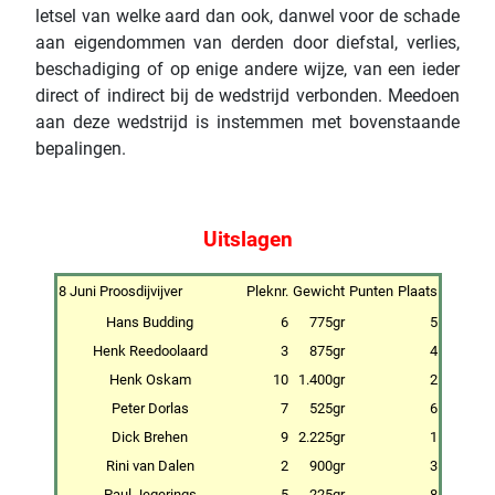
letsel van welke aard dan ook, danwel voor de schade
aan eigendommen van derden door diefstal, verlies,
beschadiging of op enige andere wijze, van een ieder
direct of indirect bij de wedstrijd verbonden. Meedoen
aan deze wedstrijd is instemmen met bovenstaande
bepalingen.
Uitslagen
8 Juni Proosdijvijver
Pleknr.
Gewicht
Punten
Plaats
Hans Budding
6
775gr
5
Henk Reedoolaard
3
875gr
4
Henk Oskam
10
1.400gr
2
Peter Dorlas
7
525gr
6
Dick Brehen
9
2.225gr
1
Rini van Dalen
2
900gr
3
Paul Jegerings
5
225gr
8