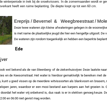
 de winterperiode in trek bij de snoekvissers. In de zomermaanden wordt er ge
overkant heeft een ruime beplanting. De diepte loopt op tot een 60 cm.
Ereprijs / Bevernel & Weegbreestraat / Mole
Deze twee wateren zijn kleine afwateringen gelegen in de woonwijken
is met name de plaatselijke jeugd die hier een hengeltje uitgooit. De v
De wateren zijn rondom toegankelijk en hebben een beperkte beplanti
Ede
jver
ook wel bekend als de van Steenberg- of de ziekenhuisvijver. Deze laatste naam
ies en de Keesomstraat. Het water is hierdoor gemakkelijk te bereiken met de f
p, kunt u goed vissen op de meerdere witvissoorten als blankvoorn en brasem
gelopen jaren, waardoor er een mooi bestand aan karpers aan het groeien is.
G
n, doordat het water vrij onbekend is, dus vaak is er in stekken genoeg keuze.
22:00 en 06:00 niet gevist mag worden.