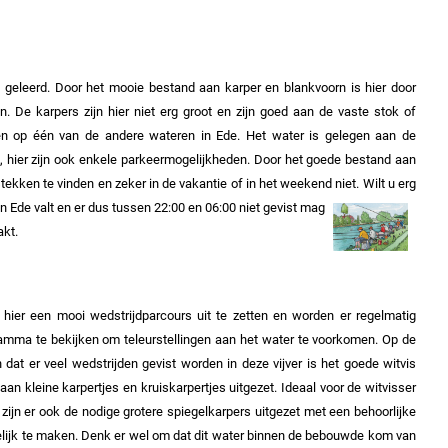
en geleerd. Door het mooie bestand aan karper en blankvoorn is hier door
. De karpers zijn hier niet erg groot en zijn goed aan de vaste stok of
ken op één van de andere wateren in Ede.
Het water is gelegen aan de
t, hier zijn ook enkele parkeermogelijkheden. Door het goede bestand aan
stekken te vinden en zeker in de vakantie of in het weekend niet.
Wilt u erg
n Ede valt en er dus tussen 22:00 en 06:00 niet gevist mag
akt.
s hier een mooi wedstrijdparcours uit te zetten en worden er regelmatig
gramma te bekijken om teleurstellingen aan het water te voorkomen. Op de
dat er veel wedstrijden gevist worden in deze vijver is het goede witvis
an kleine karpertjes en kruiskarpertjes uitgezet. Ideaal voor de witvisser
 zijn er ook de nodige grotere spiegelkarpers uitgezet met een behoorlijke
elijk te maken.
Denk er wel om dat dit water binnen de bebouwde kom van