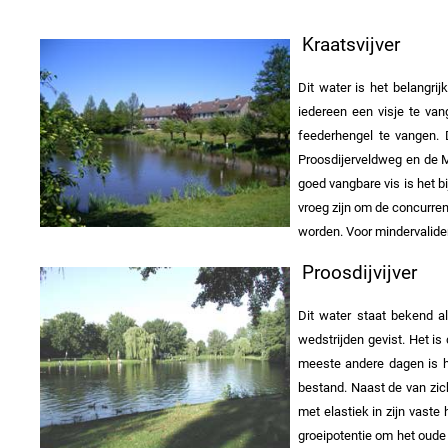
Kraatsvijver
Dit water is het belangri
iedereen een visje te van
feederhengel te vangen. 
Proosdijerveldweg en de M
goed vangbare vis is het b
vroeg zijn om de concurren
worden. Voor mindervalide
Proosdijvijver
Dit water staat bekend al
wedstrijden gevist. Het i
meeste andere dagen is het
bestand. Naast de van zich
met elastiek in zijn vaste
groeipotentie om het oude 