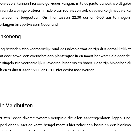
pervissers kunnen hier aardige vissen vangen, mits de juiste aanpak wordt geko
 van de weinige wateren in Ede waar roofvissen ook daadwerkelijk wat vis ka
vissen is toegestaan. Om hier tussen 22.00 uur en 6.00 uur te mogen vi
krijgen bij sportvisserij Nederland.
ankeneng
ng bevinden zich voornamelijk rond de Galvanistraat en zijn dus gemakkelijk te
mt door zowel een overschot aan plantengroe in en naast het water, als door de d
e singels zijn voornamelijk ruisvoorns, brasems en baars. Deze zijn bijvoorbeel
 en er dus tussen 22:00 en 06:00 niet gevist mag worden.
 in Veldhuizen
uizen liggen diverse wateren verspreid die allen aaneengesloten liggen. Hoewe
 goed vissen. Met de vaste hengel moet u hier zeker een baars en een blankv