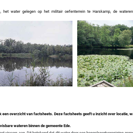
 het water gelegen op het militair oefenterrein te Harskamp, de watere
 een overzicht van factsheets. Deze factsheets geeft u inzicht over locatie, wa
bevisbare wateren binnen de gemeente Ede.
met vissers aan. Dit betekend dat dit water door een hengelsportvereniging ger