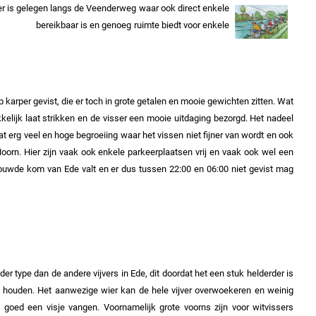
r is gelegen langs de Veenderweg waar ook direct enkele
ikbaar is en genoeg ruimte biedt voor enkele
karper gevist, die er toch in grote getalen en mooie gewichten zitten. Wat
kkelijk laat strikken en de visser een mooie uitdaging bezorgd.
Het nadeel
at erg veel en hoge begroeiing waar het vissen niet fijner van wordt en ook
oorn. Hier zijn vaak ook enkele parkeerplaatsen vrij en vaak ook wel een
ebouwde kom van Ede valt en er dus tussen 22:00 en 06:00 niet gevist mag
der type dan de andere vijvers in Ede, dit doordat het een stuk helderder is
 houden. Het aanwezige wier kan de hele vijver overwoekeren en weinig
oed een visje vangen. Voornamelijk grote voorns zijn voor witvissers