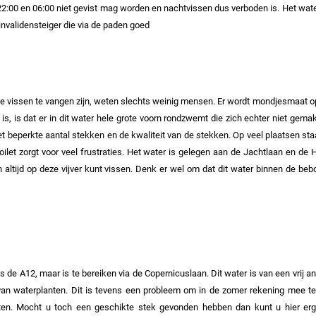
22:00 en 06:00 niet gevist mag worden en nachtvissen dus verboden is.
Het wate
et water over een invalidensteiger die via de paden goed bere
ie vissen te vangen zijn, weten slechts weinig mensen. Er wordt mondjesmaat op 
s, is dat er in dit water hele grote voorn rondzwemt die zich echter niet gema
het beperkte aantal stekken en de kwaliteit van de stekken. Op veel plaatsen sta
let zorgt voor veel frustraties.
Het water is gelegen aan de Jachtlaan en de H
h altijd op deze vijver kunt vissen. Denk er wel om dat dit water binnen de b
s de A12, maar is te bereiken via de Copernicuslaan. Dit water is van een vrij an
van waterplanten. Dit is tevens een probleem om in de zomer rekening mee te
ten.
Mocht u toch een geschikte stek gevonden hebben dan kunt u hier erg g