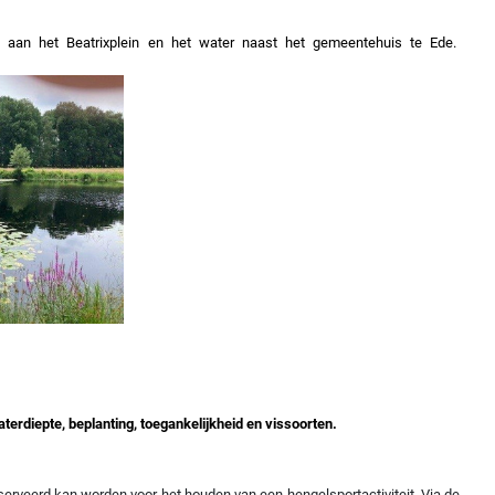
n aan het Beatrixplein en het water naast het gemeentehuis te Ede.
terdiepte, beplanting, toegankelijkheid en vissoorten.
eserveerd kan worden voor het houden van een hengelsportactiviteit. Via de