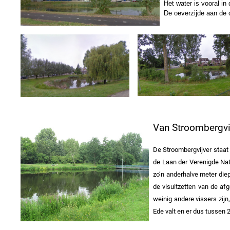
Het water is vooral in
De oeverzijde aan de 
Van Stroombergvi
De Stroombergvijver staat 
de Laan der Verenigde Nat
zo’n anderhalve meter die
de visuitzetten van de af
weinig andere vissers zij
Ede valt en er dus tussen 