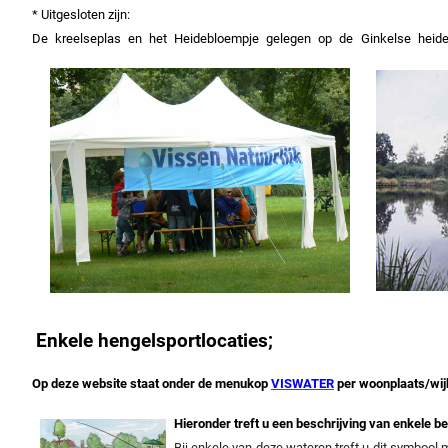
* Uitgesloten zijn:
De kreelseplas en het Heidebloempje gelegen op de Ginkelse heide,
Enkele hengelsportlocaties;
Op deze website staat onder de menukop
VISWATER
per woonplaats/wijk
Hieronder treft u een beschrijving van enkele 
Bij enkele van deze wateren treft u dit symbool 