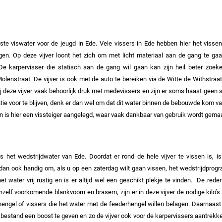
jkste viswater voor de jeugd in Ede. Vele vissers in Ede hebben hier het viss
gen. Op deze vijver loont het zich om met licht materiaal aan de gang te gaan
De karpervisser die statisch aan de gang wil gaan kan zijn heil beter zoe
olenstraat. De vijver is ook met de auto te bereiken via de Witte de Withstraa
ij deze vijver vaak behoorlijk druk met medevissers en zijn er soms haast geen 
tie voor te blijven, denk er dan wel om dat dit water binnen de bebouwde kom va
n is hier een vissteiger aangelegd, waar vaak dankbaar van gebruik wordt gema
s het wedstrijdwater van Ede. Doordat er rond de hele vijver te vissen is, i
s dan ook handig om, als u op een zaterdag wilt gaan vissen, het wedstrijdpro
 water vrij rustig en is er altijd wel een geschikt plekje te vinden.
De reden 
zelf voorkomende blankvoorn en brasem, zijn er in deze vijver de nodige kilo’s a
 hengel of vissers die het water met de feederhengel willen belagen. Daarnaast
bestand een boost te geven en zo de vijver ook voor de karpervissers aantrekk