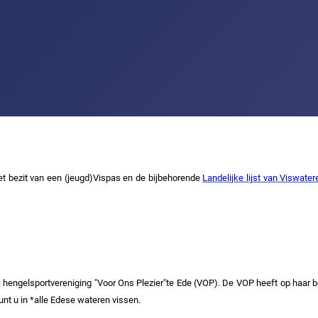
het bezit van een (jeugd)Vispas en de bijbehorende
Landelijke lijst van Viswater
engelsportvereniging "Voor Ons Plezier"te Ede (VOP). De VOP heeft op haar beurt
unt u in *alle Edese wateren vissen.